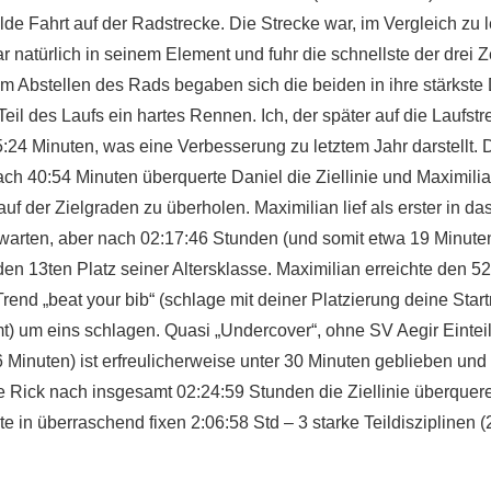
de Fahrt auf der Radstrecke. Die Strecke war, im Vergleich zu l
natürlich in seinem Element und fuhr die schnellste der drei Z
 Abstellen des Rads begaben sich die beiden in ihre stärkste D
Teil des Laufs ein hartes Rennen. Ich, der später auf die Laufs
24 Minuten, was eine Verbesserung zu letztem Jahr darstellt. 
ach 40:54 Minuten überquerte Daniel die Ziellinie und Maximili
 der Zielgraden zu überholen. Maximilian lief als erster in da
rten, aber nach 02:17:46 Stunden (und somit etwa 19 Minuten s
en 13ten Platz seiner Altersklasse. Maximilian erreichte den 5
 Trend „beat your bib“ (schlage mit deiner Platzierung deine St
mt) um eins schlagen. Quasi „Undercover“, ohne SV Aegir Eintei
 Minuten) ist erfreulicherweise unter 30 Minuten geblieben und
 Rick nach insgesamt 02:24:59 Stunden die Ziellinie überqueren
te in überraschend fixen 2:06:58 Std – 3 starke Teildisziplinen