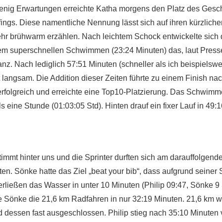
wenig Erwartungen erreichte Katha morgens den Platz des Gesc
s. Diese namentliche Nennung lässt sich auf ihren kürzlichen
hr brühwarm erzählen. Nach leichtem Schock entwickelte sich 
m superschnellen Schwimmen (23:24 Minuten) das, laut Presse,
anz. Nach lediglich 57:51 Minuten (schneller als ich beispiels
cht langsam. Die Addition dieser Zeiten führte zu einem Finish 
r erfolgreich und erreichte eine Top10-Platzierung. Das Schwi
 eine Stunde (01:03:05 Std). Hinten drauf ein fixer Lauf in 49
timmt hinter uns und die Sprinter durften sich am darauffolgen
rten. Sönke hatte das Ziel „beat your bib“, dass aufgrund seine
 verließen das Wasser in unter 10 Minuten (Philip 09:47, Sönk
te Sönke die 21,6 km Radfahren in nur 32:19 Minuten. 21,6 km w
 dessen fast ausgeschlossen. Philip stieg nach 35:10 Minuten 