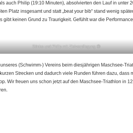
als auch Philip (19:10 Minuten), absolvierten den Lauf in unter
4ten Platz insgesamt und statt „beat your bib“ stand wenig spät
 gibt keinen Grund zu Traurigkeit. Gefühlt war die Performance g
Sönke und Philip mit Zielverpflegung 😉
n unseres (Schwimm-) Vereins beim diesjährigen Maschsee-Triath
ie kurzen Strecken und dadurch viele Runden führen dazu, dass 
 top. Wir freuen uns schon jetzt auf den Maschsee-Triathlon in
ren.