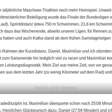
 alljährliche Maschsee-Triathlon noch mehr Heimspiel. Unweit 
eltmeisterlicher Beteiligung wurde das Finale der Bundeslige
auf), Sprintdistanz (etwa 750 m Schwimmen, 21,6 km Schwimmen
ich dazu das Wochenende, abseits unserer Ligen, für Rennen zu
zu haben und auch Katha stand ab dem frühen Samstagmorgen 
 im Rahmen der Kurzdistanz. Daniel, Maximilian und ich stürmt
t zum Saisonende hin lediglich viel zu racen und Maximilian k
en Leistungsdiagnostik. Mein Ziel war meine Zeit, von vor gena
en aus dem letzten Jahr (zu wenig Kilometer auf dem Rad) und 
Daniel B. auf der Radstrecke
adedisziplin ist. Maximilian überquerte schon nach 25:08 Minu
. Herzlichen Glückwunsch dazu. Daniel (27:59 Minuten) und ich