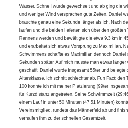
Wasser. Schnell wurde gewechselt und ab ging die wil
und weniger Wind versprachen gute Zeiten. Daniel war 
brauchte genau eine Sekunde länger als ich. Nach dem
laufen und die beiden lieferten sich über den größten 
Rennens werden und bewältigte die etwa 9,3 km in 45:
und erarbeitet sich etwas Vorsprung zu Maximilian. N
Schwimmens schaffte es Maximilian dennoch Daniel auf
Sekunden später. Auf mich musste man etwas länger wa
geschafft. Daniel wurde insgesamt 55ter und belegte d
Altersklasse. Ich schnitt schlechter ab. Fun Fact: den
100 konnte ich mit meiner Platzierung (99ter insgesa
für Kurzdistanz angetreten. Seine Schwimmzeit (29:46
einem Lauf in unter 50 Minuten (47:51 Minuten) konnte
Vereinsmitglied, rundete das Männerfeld ab und finish
verhalfen ihm zu der schnellen Gesamtzeit.