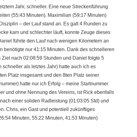
etztem Jahr, schneller. Eine neue Streckenführung
eiten (55:43 Minuten). Maximilian (59:17 Minuten)
isziplin – der Lauf stand an. Es galt 4 Runden zu
trecke kam und schlechter läuft, konnte Zeuge dieses
Daniel führte den Lauf nach wenigen Kilometern an
an benötigte nur 41:15 Minuten. Dank des schnelleren
s Ziel nach 02:08:59 Stunden und Daniel folgte 5
chneller als letztes Jahr) hatte auch ich es
2ten Platz insgesamt und den 8ten Platz seiner
artnummer) hatte nur ich Erfolg – meine Startnummer
ler und ohne Nennung des Vereins, ist Rick ebenfalls
 nach einer soliden Radleistung (01:03:05 Std) und
. Chris, ein Gast und potentiell zukünftiges
 (26:54 Minuten, 55:22 Minuten, 41:53 Minuten)