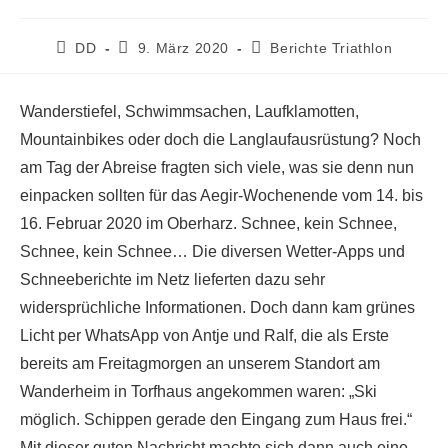
Beitrags-
Beitrag
Beitrags-
DD
9. März 2020
Berichte Triathlon
Autor:
veröffentlicht:
Kategorie:
Wanderstiefel, Schwimmsachen, Laufklamotten,
Mountainbikes oder doch die Langlaufausrüstung? Noch
am Tag der Abreise fragten sich viele, was sie denn nun
einpacken sollten für das Aegir-Wochenende vom 14. bis
16. Februar 2020 im Oberharz. Schnee, kein Schnee,
Schnee, kein Schnee… Die diversen Wetter-Apps und
Schneeberichte im Netz lieferten dazu sehr
widersprüchliche Informationen. Doch dann kam grünes
Licht per WhatsApp von Antje und Ralf, die als Erste
bereits am Freitagmorgen an unserem Standort am
Wanderheim in Torfhaus angekommen waren: „Ski
möglich. Schippen gerade den Eingang zum Haus frei.“
Mit dieser guten Nachricht machte sich dann auch eine