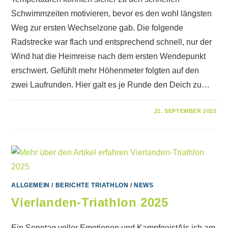
Schwimmzeiten motivieren, bevor es den wohl längsten
Weg zur ersten Wechselzone gab. Die folgende
Radstrecke war flach und entsprechend schnell, nur der
Wind hat die Heimreise nach dem ersten Wendepunkt
erschwert. Gefühlt mehr Höhenmeter folgten auf den
zwei Laufrunden. Hier galt es je Runde den Deich zu…
FÜR
KOMMENTARE DEAKTIVIERT
21. SEPTEMBER 2025
SAISONABSCHLUSS
BEIM
13.
SPARKASSEN-
BIBERMANN-
TRIATHLON
ALLGEMEIN
/
BERICHTE TRIATHLON
/
NEWS
Vierlanden-Triathlon 2025
Ein Sonntag voller Emotionen und KampfgeistAls ich am