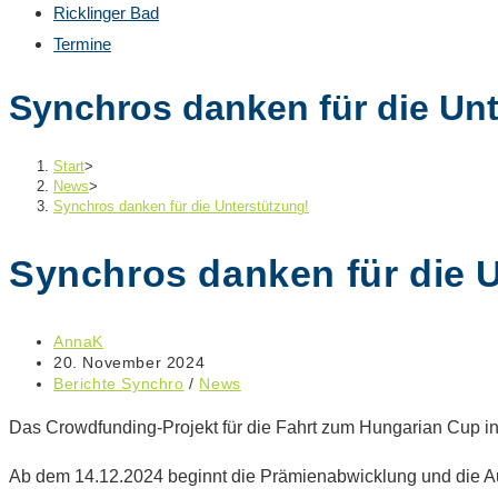
Ricklinger Bad
Termine
Synchros danken für die Unt
Start
>
News
>
Synchros danken für die Unterstützung!
Synchros danken für die 
Beitrags-
AnnaK
Autor:
Beitrag
20. November 2024
veröffentlicht:
Beitrags-
Berichte Synchro
/
News
Kategorie:
Das Crowdfunding-Projekt für die Fahrt zum Hungarian Cup in 
Ab dem 14.12.2024 beginnt die Prämienabwicklung und die A