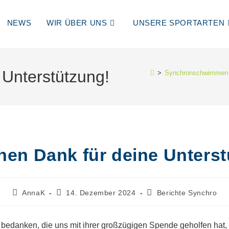
NEWS
WIR ÜBER UNS
UNSERE SPORTARTEN
 Unterstützung!
>
Synchronschwimmen
hen Dank für deine Unters
Beitrags-
Beitrag
Beitrags-
AnnaK
14. Dezember 2024
Berichte Synchro
Autor:
veröffentlicht:
Kategorie:
bedanken, die uns mit ihrer großzügigen Spende geholfen hat