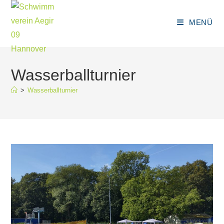
Zum
Inhalt
MENÜ
springen
Wasserballturnier
>
Wasserballturnier