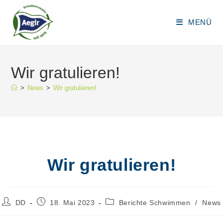
Zum
Inhalt
MENÜ
springen
Wir gratulieren!
>
News
>
Wir gratulieren!
Wir gratulieren!
Beitrags-
Beitrag
Beitrags-
DD
18. Mai 2023
Berichte Schwimmen
/
News
Autor:
veröffentlicht:
Kategorie: