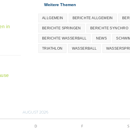
Weitere Themen
ALLGEMEIN
BERICHTE ALLGEMEIN
BER
en in
BERICHTE SPRINGEN
BERICHTE SYNCHRO
BERICHTE WASSERBALL
NEWS
SCHWI
TRIATHLON
WASSERBALL
WASSERSPR
ause
AUGUST 2026
D
F
S