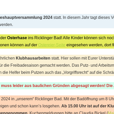
reshauptversammlung 2024
statt. In diesem Jahr tagt dieses
werden.
 der
Osterhase
ins Ricklinger Bad! Alle Kinder können sich no
tionen können auf der
Ostereier-Seite
eingesehen werden, dort fi
ährlichen
Klubhausarbeiten
statt. Hier sollen mit Eurer Unterst
ür die Freibadesaison gemacht werden. Das Putz- und Arbeitsmater
n die Helfer beim Putzen auch das „Vorgriffsrecht“ auf die Schr
g muss leider aus baulichen Gründen abgesagt werden! Die A
n 2024 in „unserem“ Ricklinger Bad. Mit der Badöffnung um 8
zeigen und schon kann’s losgehen.
Ab 15.00 Uhr ist auf der Kl
egengenommen.
Kuchenmeldungen bitte an Claudia Bickel (
Mai