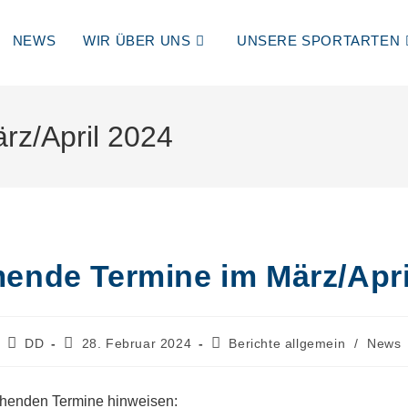
NEWS
WIR ÜBER UNS
UNSERE SPORTARTEN
z/April 2024
nde Termine im März/Apri
Beitrags-
Beitrag
Beitrags-
DD
28. Februar 2024
Berichte allgemein
/
News
Autor:
veröffentlicht:
Kategorie:
ehenden Termine hinweisen: