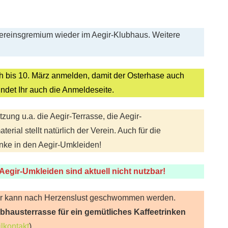
 Vereinsgremium wieder im Aegir-Klubhaus. Weitere
ch bis 10. März anmelden, damit der Osterhase auch
ndet Ihr auch die Anmeldeseite.
ützung u.a. die Aegir-Terrasse, die Aegir-
ial stellt natürlich der Verein. Auch für die
änke in den Aegir-Umkleiden!
egir-Umkleiden sind aktuell nicht nutzbar!
 Uhr kann nach Herzenslust geschwommen werden.
ubhausterrasse für ein gemütliches Kaffeetrinken
lkontakt
).