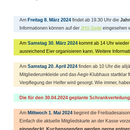
Am
Freitag 8. März 2024
findet ab 19.30 Uhr die
Jah
Informationen können auf der
JHV-Seite
eingesehen 
Am
Samstag 30. März 2024
kommt ab 14 Uhr wieder
ausreichend Eier organisieren kann. Weitere Informa
Am
Samstag 20. April 2024
finden ab 10 Uhr die allj
Mitgliederumkleide und das Aegir-Klubhaus startklar f
Verpflegung der Helfer wird gesorgt. Wie immer, habe
Die für den 30.04.2024 geplante Schrankverteilun
Am
Mittwoch 1. Mai 2024
beginnt die Freibadesaiso
Einfach die aktuelle Mitgliedskarte an der Kasse vor
eingedeckt. Kuchenspenden werden gerne entg