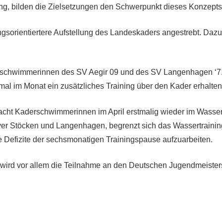
ng, bilden die Zielsetzungen den Schwerpunkt dieses Konzepts
ungsorientiertere Aufstellung des Landeskaders angestrebt. Daz
onschwimmerinnen des SV Aegir 09 und des SV Langenhagen ‘71
al im Monat ein zusätzliches Training über den Kader erhalten
cht Kaderschwimmerinnen im April erstmalig wieder im Wasser t
 Stöcken und Langenhagen, begrenzt sich das Wassertraining
e Defizite der sechsmonatigen Trainingspause aufzuarbeiten.
wird vor allem die Teilnahme an den Deutschen Jugendmeisters