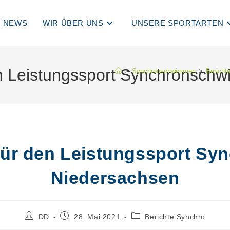
NEWS
WIR ÜBER UNS
UNSERE SPORTARTEN
n Leistungssport Synchronsch
>
Synchronschwimmen
>
Bericht
für den Leistungssport S
Niedersachsen
Beitrags-
Beitrag
Beitrags-
DD
28. Mai 2021
Berichte Synchro
Autor:
veröffentlicht:
Kategorie: