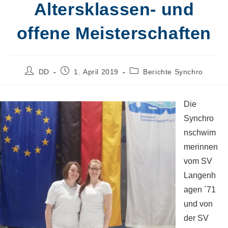
Altersklassen- und
offene Meisterschaften
Beitrags-
Beitrag
Beitrags-
DD
1. April 2019
Berichte Synchro
Autor:
veröffentlicht:
Kategorie:
Die
Synchro
nschwim
merinnen
vom SV
Langenh
agen ´71
und von
der SV