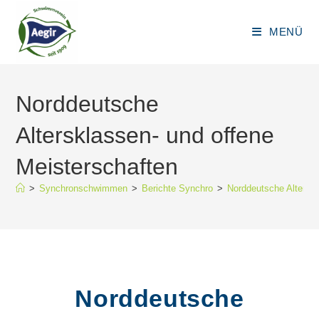
Zum
Inhalt
MENÜ
springen
Norddeutsche
Altersklassen- und offene
Meisterschaften
>
Synchronschwimmen
>
Berichte Synchro
>
Norddeutsche Alterskl
Norddeutsche